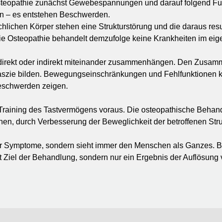
r Osteopathie zunächst Gewebespannungen und darauf folgend F
en – es entstehen Beschwerden.
chen Körper stehen eine Strukturstörung und die daraus resul
Die Osteopathie behandelt demzufolge keine Krankheiten im ei
e direkt oder indirekt miteinander zusammenhängen. Den Zusam
szie bilden. Bewegungseinschränkungen und Fehlfunktionen kö
Beschwerden zeigen.
s Training des Tastvermögens voraus. Die osteopathische Behand
n, durch Verbesserung der Beweglichkeit der betroffenen Strukt
ner Symptome, sondern sieht immer den Menschen als Ganzes. 
Ziel der Behandlung, sondern nur ein Ergebnis der Auflösung 